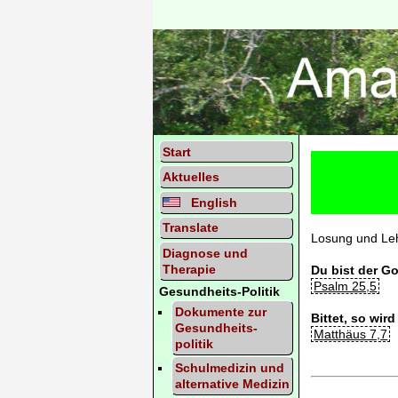
Start
Aktu­elles
English
Trans­late
Losung und Leh
Diagnose und
Therapie
Du bist der Got
Psalm 25,5
Gesundheits-Politik
Doku­mente zur
Bittet, so wir
Gesund­heits­
Matthäus 7,7
politik
Schul­medi­zin und
alter­native Medi­zin