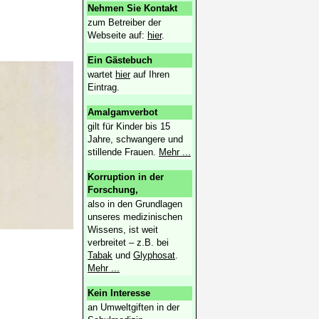
Nehmen Sie Kontakt
zum Betreiber der
Webseite auf:
hier
.
Ein Gästebuch
wartet
hier
auf Ihren
Eintrag.
Amalgamverbot
gilt für Kinder bis 15
Jahre, schwangere und
stillende Frauen.
Mehr ...
Korruption in der
Forschung,
also in den Grundlagen
unseres medizinischen
Wissens, ist weit
verbreitet ‒ z.B. bei
Tabak
und
Glyphosat
.
Mehr ...
Kein Interesse
an Umweltgiften in der