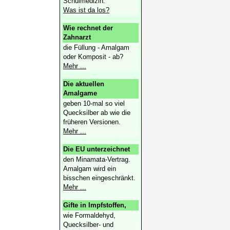
Schulmedizin.
Was ist da los?
Wie rechnet der
Zahnarzt
die Füllung - Amalgam
oder Komposit - ab?
Mehr ...
Die aktuellen
Amalgame
geben 10-mal so viel
Quecksilber ab wie die
früheren Versionen.
Mehr ...
Die EU unterzeichnet
den Minamata-Vertrag.
Amalgam wird ein
bisschen eingeschränkt.
Mehr ...
Gifte in Impfstoffen,
wie Formaldehyd,
Quecksilber- und