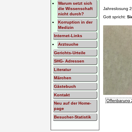
Warum setzt sich
Jahreslosung 2
die Wissen­schaft
nicht durch?
Gott spricht:
Si
Korrup­tion in der
Medi­zin
Inter­net-Links
Arzt­suche
Gerichts-Urteile
SHG- Adres­sen
Lite­ratur
Mär­chen
Gäste­buch
Kontakt
Offenbarung 
Neu auf der Home­
page
Besucher-Statistik