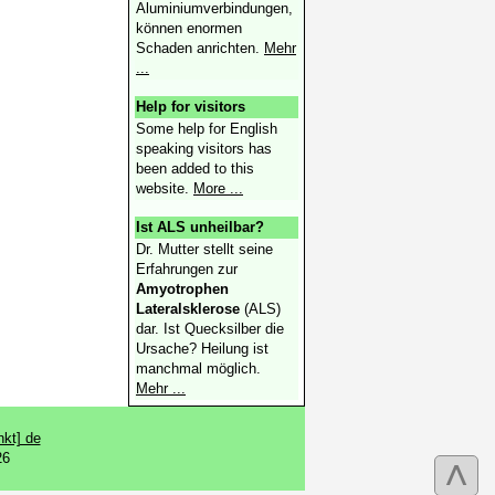
Aluminiumverbindungen,
können enormen
Schaden anrichten.
Mehr
...
Help for visitors
Some help for English
speaking visitors has
been added to this
website.
More ...
Ist ALS unheilbar?
Dr. Mutter stellt seine
Erfahrungen zur
Amyotrophen
Lateralskle­rose
(ALS)
dar. Ist Quecksilber die
Ursache? Heilung ist
manchmal möglich.
Mehr ...
kt] de
26
˄