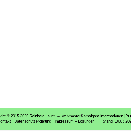
ight © 2015-2026 Reinhard Lauer ̶
webmaster
amalgam-informationen [Pun
ontakt
Datenschutzerklärung
Impressum
‒
Losungen
̶ Stand:
10.03.20