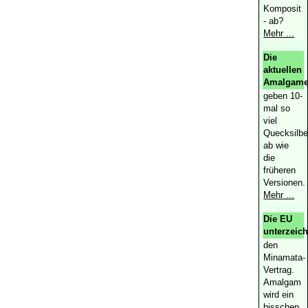
Komposit
- ab?
Mehr ...
Die
aktuellen
Amalgam
geben 10-
mal so
viel
Quecksilbe
ab wie
die
früheren
Versionen.
Mehr ...
Die EU
unterzeich
den
Minamata-
Vertrag.
Amalgam
wird ein
bisschen