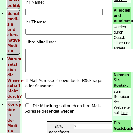
Ihr Name:
politik
Allergien
Schul­
und
medi­
Autoimmu
Ihr Thema:
zin
werden
und
durch
alter­
Queck­
native
* Ihre Mitteilung:
silber und
Medi­
andere
zin
Metalle
Warum
verursacht
setzt
Mehr ...
sich
die
Nehmen
Wissen­
Sie
E-Mail-Adresse für eventuelle Rückfragen
schaft
Kontakt
oder Antworten:
nicht
zum
durch?
Betreiber
der
Korrup­
Die Mitteilung soll auch an Ihre Mail-
Webseite
tion
Adresse gesendet werden
auf:
hier
.
in
der
Ein
Medi­
Bitte
Gästebuc
zin
berechnen