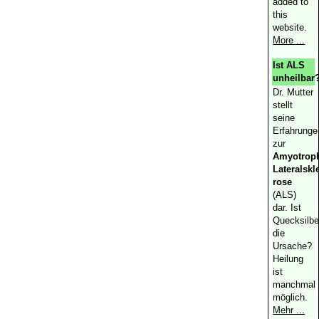
added to
this
website.
More ...
Ist ALS
unheilbar
Dr. Mutter
stellt
seine
Erfahrunge
zur
Amyotrop
Lateralskl
rose
(ALS)
dar. Ist
Quecksilbe
die
Ursache?
Heilung
ist
manchmal
möglich.
Mehr ...