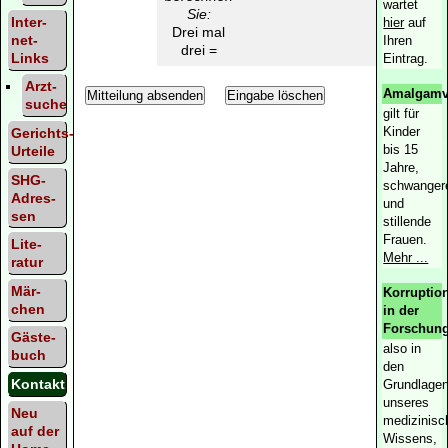
wartet
Sie:
Inter­
hier
auf
Drei mal
net-
Ihren
drei =
Links
Eintrag.
Arzt­
Amalgamv
suche
gilt für
Kinder
Gerichts-
bis 15
Urteile
Jahre,
SHG-
schwanger
Adres­
und
sen
stillende
Frauen.
Lite­
Mehr ...
ratur
Mär­
Korruptio
chen
in der
Forschung
Gäste­
also in
buch
den
Kontakt
Grundlage
unseres
Neu
medizinisc
auf der
Wissens,