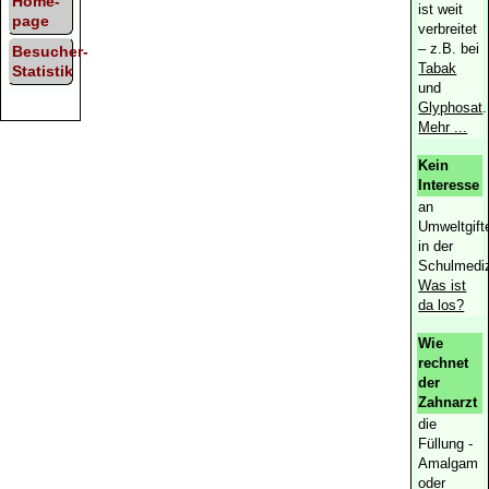
Home­
ist weit
page
verbreitet
‒ z.B. bei
Besucher-
Tabak
Statistik
und
Glyphosat
.
Mehr ...
Kein
Interesse
an
Umweltgift
in der
Schulmediz
Was ist
da los?
Wie
rechnet
der
Zahnarzt
die
Füllung -
Amalgam
oder