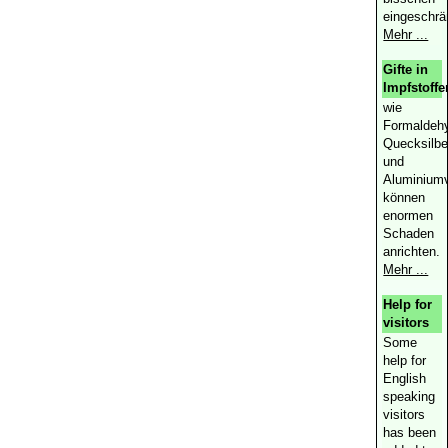
eingeschrä
Mehr ...
Gifte in
Impfstoffe
wie
Formaldeh
Quecksilbe
und
Aluminiumv
können
enormen
Schaden
anrichten.
Mehr ...
Help for
visitors
Some
help for
English
speaking
visitors
has been