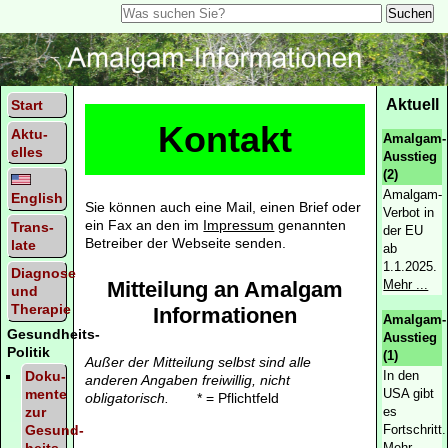
Aktuell
Start
Kontakt
Aktu­
Amalgam-
elles
Ausstieg
(2)
Amalgam-
English
Sie können auch eine Mail, einen Brief oder
Verbot in
ein Fax an den im
Impressum
genannten
Trans­
der EU
Betreiber der Webseite senden.
late
ab
1.1.2025.
Diagnose
Mitteilung an Amalgam
Mehr ...
und
Therapie
Informationen
Amalgam-
Gesundheits-
Ausstieg
Politik
(1)
Außer der Mitteilung selbst sind alle
Doku­
In den
anderen Angaben freiwillig, nicht
mente
USA gibt
obligatorisch.
* = Pflichtfeld
zur
es
Gesund­
Fortschritt.
heits­
Mehr ...